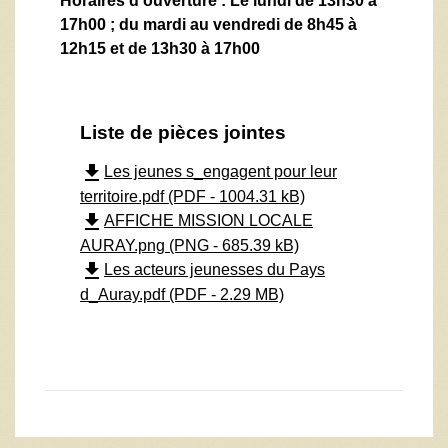
Horaires d’ouverture : Le lundi de 13h30 à
17h00 ; du mardi au vendredi de 8h45 à
12h15 et de 13h30 à 17h00
Liste de pièces jointes
file_download
Les jeunes s_engagent pour leur
territoire.pdf (PDF - 1004.31 kB)
file_download
AFFICHE MISSION LOCALE
AURAY.png (PNG - 685.39 kB)
file_download
Les acteurs jeunesses du Pays
d_Auray.pdf (PDF - 2.29 MB)